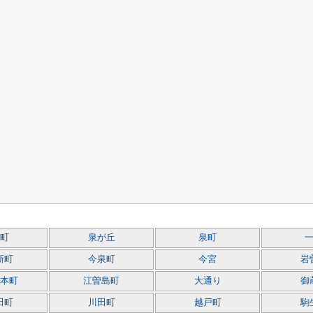
町
泉が丘
泉町
新町
今泉町
今宮
岩
本町
江曽島町
大通り
御
田町
川田町
越戸町
駒