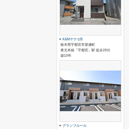
K&MヤナゼB
栃木県宇都宮市簗瀬町
東北本線「宇都宮」駅 徒歩28分
築10年
グランフルール