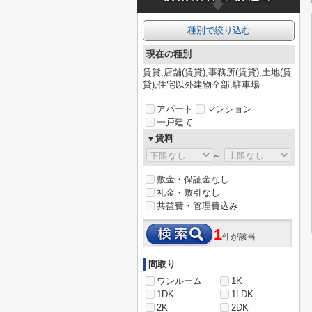
種別で絞り込む
現在の種別
賃貸,店舗(賃貸),事務所(賃貸),土地(賃
貸),住宅以外建物全部,駐車場
アパート
マンション
一戸建て
▼賃料
～
敷金・保証金なし
礼金・敷引なし
共益費・管理費込み
1
件が該当
間取り
ワンルーム
1K
1DK
1LDK
2K
2DK