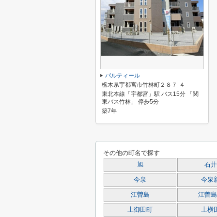
パルティール
栃木県宇都宮市竹林町２８７-４
東北本線「宇都宮」駅 バス15分 「関
東バス竹林」 停歩5分
築7年
その他の町名で探す
旭
石井
今泉
今泉
江曽島
江曽島
上御田町
上横