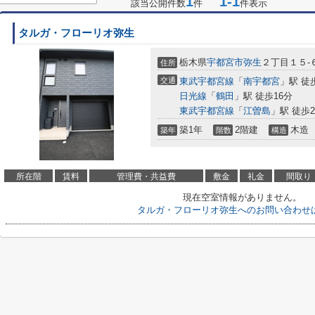
1
1-1
該当公開件数
件
件表示
タルガ・フローリオ弥生
栃木県
宇都宮市
弥生
２丁目１５-
住所
交通
東武宇都宮線
「
南宇都宮
」駅 徒
日光線
「
鶴田
」駅 徒歩16分
東武宇都宮線
「
江曽島
」駅 徒歩2
築1年
2階建
木造
築年
階数
構造
所在階
賃料
管理費・共益費
敷金
礼金
間取り
現在空室情報がありません。
タルガ・フローリオ弥生へのお問い合わせ