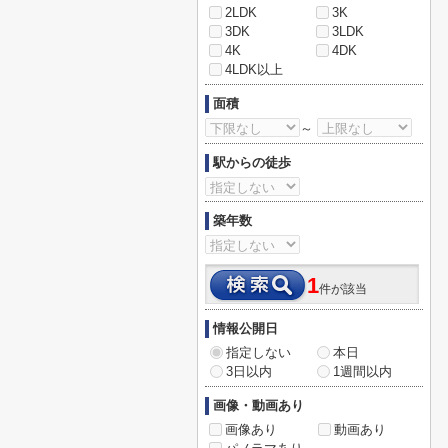
2LDK
3K
3DK
3LDK
4K
4DK
4LDK以上
面積
～
駅からの徒歩
築年数
1
件が該当
情報公開日
指定しない
本日
3日以内
1週間以内
画像・動画あり
画像あり
動画あり