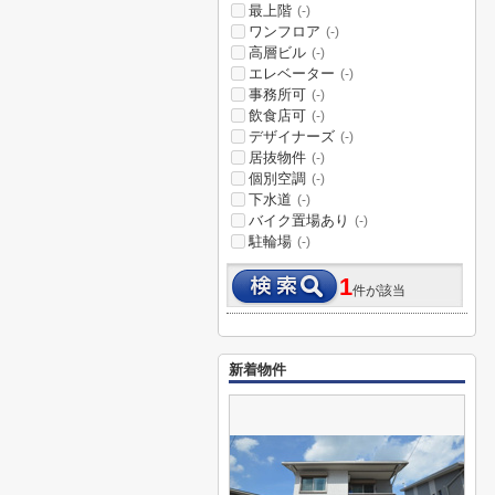
最上階
(-)
ワンフロア
(-)
高層ビル
(-)
エレベーター
(-)
事務所可
(-)
飲食店可
(-)
デザイナーズ
(-)
居抜物件
(-)
個別空調
(-)
下水道
(-)
バイク置場あり
(-)
駐輪場
(-)
1
件が該当
新着物件