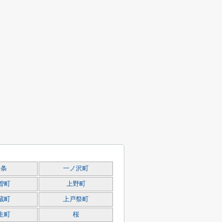
一条
一ノ沢町
曽町
上野町
蔵町
上戸祭町
生町
桜