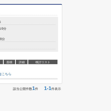
６
歩9分
8分
面積
詳細
検討リスト
はこちら
1
1-1
該当公開件数
件
件表示