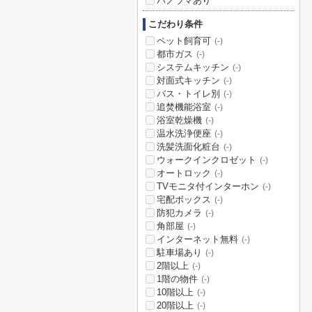
パノラマあり
こだわり条件
ペット飼育可
(-)
都市ガス
(-)
システムキッチン
(-)
対面式キッチン
(-)
バス・トイレ別
(-)
追焚機能浴室
(-)
浴室乾燥機
(-)
温水洗浄便座
(-)
洗髪洗面化粧台
(-)
ウォークインクロゼット
(-)
オートロック
(-)
TVモニタ付インターホン
(-)
宅配ボックス
(-)
防犯カメラ
(-)
角部屋
(-)
インターネット無料
(-)
駐車場あり
(-)
2階以上
(-)
1階の物件
(-)
10階以上
(-)
20階以上
(-)