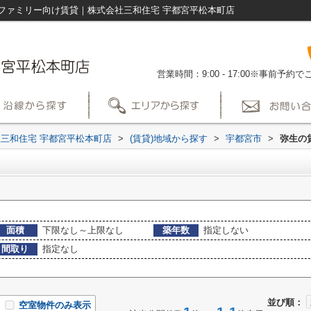
ファミリー向け賃貸｜株式会社三和住宅 宇都宮平松本町店
営業時間：9:00 - 17:00※事前予
三和住宅 宇都宮平松本町店
>
(賃貸)地域から探す
>
宇都宮市
>
弥生の
面積
下限なし～上限なし
築年数
指定しない
間取り
指定なし
並び順：
空室物件のみ表示