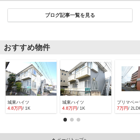
ブログ記事一覧を見る
おすすめ物件
城東ハイツ
城東ハイツ
プリマベー
4.8万円
/ 1K
4.8万円
/ 1K
7万円
/ 2LD
ページトップへ