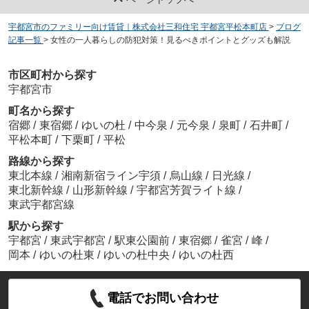
宇都宮市のファミリー向け賃貸｜株式会社三和住宅 宇都宮平松本町店
>
ブログ
記事一覧
>
女性の一人暮らしの防犯対策！見るべきポイントとグッズも解説
市区町村から探す
宇都宮市
町名から探す
宿郷
/
東宿郷
/
ゆいの杜
/
中今泉
/
元今泉
/
泉町
/
石井町
/
平松本町
/
下栗町
/
平松
路線から探す
東北本線
/
湘南新宿ライン宇須
/
烏山線
/
日光線
/
東北新幹線
/
山形新幹線
/
宇都宮芳賀ライト線
/
東武宇都宮線
駅から探す
宇都宮
/
東武宇都宮
/
駅東公園前
/
東宿郷
/
雀宮
/
峰
/
岡本
/
ゆいの杜東
/
ゆいの杜中央
/
ゆいの杜西
電話でお問い合わせ